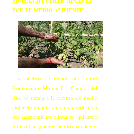
MURCIA II FUERTE APUESTA
POR EL MEDIO AMBIENTE
Los cuadros de mando del Centro
Penitenciario Murcia II – Campos del
Río, se suman a la defensa del medio
ambiente y contribución a la reducción
del calentamiento climático aplicando
rutinas que generen hábitos saludables