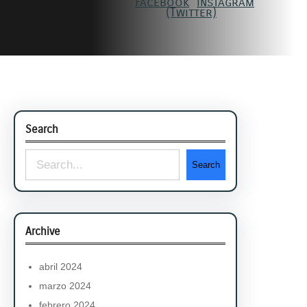
Search
S
Search
e
a
r
Archive
c
h
abril 2024
marzo 2024
febrero 2024