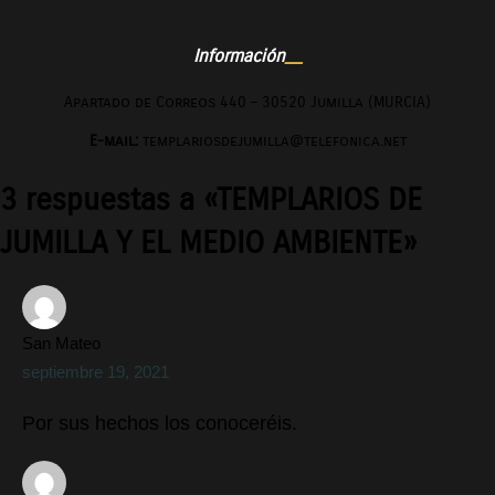
Información
Apartado de Correos 440 – 30520 Jumilla (MURCIA)
E-mail:
templariosdejumilla@telefonica.net
3 respuestas a «TEMPLARIOS DE
JUMILLA Y EL MEDIO AMBIENTE»
San Mateo
septiembre 19, 2021
Por sus hechos los conoceréis.