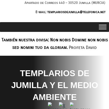
Saltar
Apartado de Correos 440 – 30520 Jumilla (MURCIA)
al
E-mail:
templariosdejumilla@telefonica.net
contenido
También nuestra divisa: Non nobis Domine non nobis
sed nomini tuo da gloriam.
Profeta David
TEMPLARIOS DE
JUMILLA Y EL MEDIO
AMBIENTE