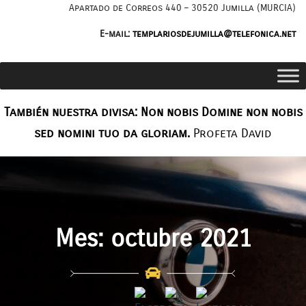
Saltar
Apartado de Correos 440 – 30520 Jumilla (MURCIA)
al
E-mail:
templariosdejumilla@telefonica.net
contenido
También nuestra divisa: Non nobis Domine non nobis
sed nomini tuo da gloriam.
Profeta David
Mes:
octubre 2021