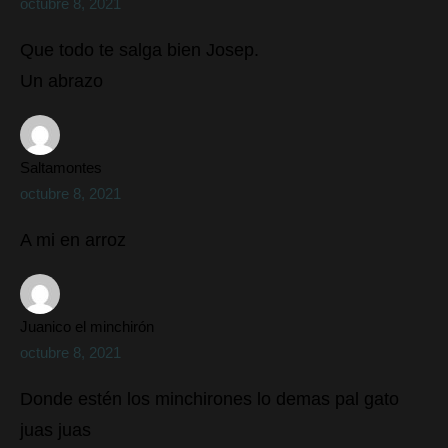
octubre 8, 2021
Que todo te salga bien Josep.
Un abrazo
Saltamontes
octubre 8, 2021
A mi en arroz
Juanico el minchirón
octubre 8, 2021
Donde estén los minchirones lo demas pal gato
juas juas