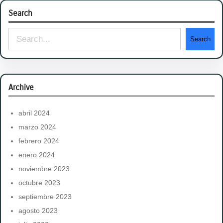
Search
S
Search
e
a
r
Archive
c
h
abril 2024
marzo 2024
febrero 2024
enero 2024
noviembre 2023
octubre 2023
septiembre 2023
agosto 2023