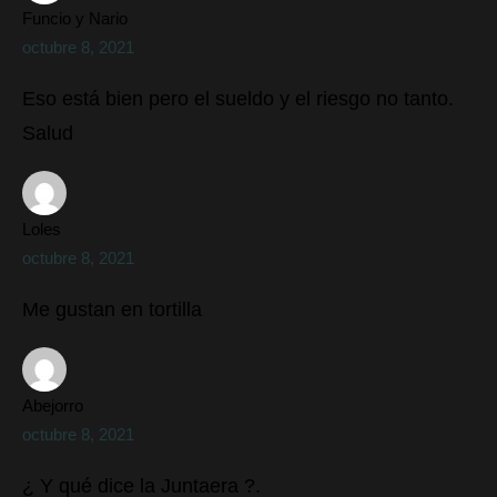
Funcio y Nario
octubre 8, 2021
Eso está bien pero el sueldo y el riesgo no tanto.
Salud
Loles
octubre 8, 2021
Me gustan en tortilla
Abejorro
octubre 8, 2021
¿ Y qué dice la Juntaera ?.