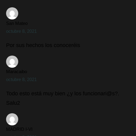
San Mateo
octubre 8, 2021
Por sus hechos los conoceréis
Maracaibo
octubre 8, 2021
Todo esto está muy bien ¿y los funcionari@s?.
Salu2
MADRID I-VI