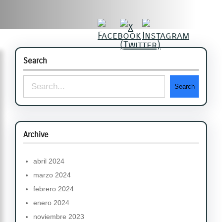
Search
S
Search
e
a
r
Archive
c
abril 2024
h
marzo 2024
febrero 2024
enero 2024
noviembre 2023