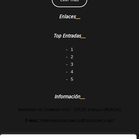
Enlaces
Top Entradas
1
2
3
4
5
Información
Apartado de Correos 440 – 30520 Jumilla (MURCIA)
E-mail:
templariosdejumilla@telefonica.net