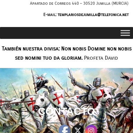
Saltar
Apartado de Correos 440 – 30520 Jumilla (MURCIA)
al
E-mail:
templariosdejumilla@telefonica.net
contenido
También nuestra divisa: Non nobis Domine non nobis
sed nomini tuo da gloriam.
Profeta David
CONTACTO