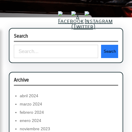
Search
S
Search
e
a
r
Archive
c
abril 2024
h
marzo 2024
febrero 2024
enero 2024
noviembre 2023