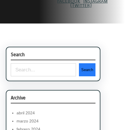
Search
S
Search
e
a
r
Archive
c
h
abril 2024
marzo 2024
febrero 2024