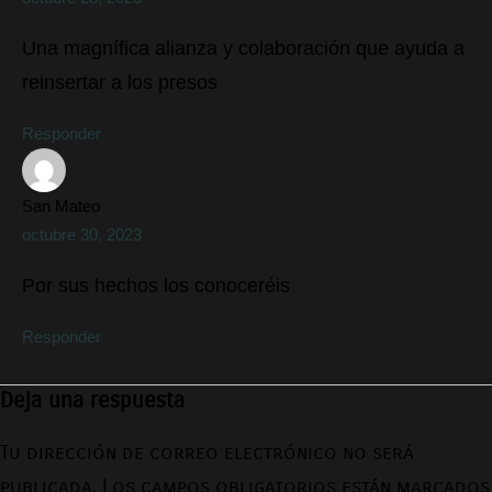
Una magnífica alianza y colaboración que ayuda a
reinsertar a los presos
Responder
San Mateo
octubre 30, 2023
Por sus hechos los conoceréis
Responder
Deja una respuesta
Tu dirección de correo electrónico no será
publicada.
Los campos obligatorios están marcados