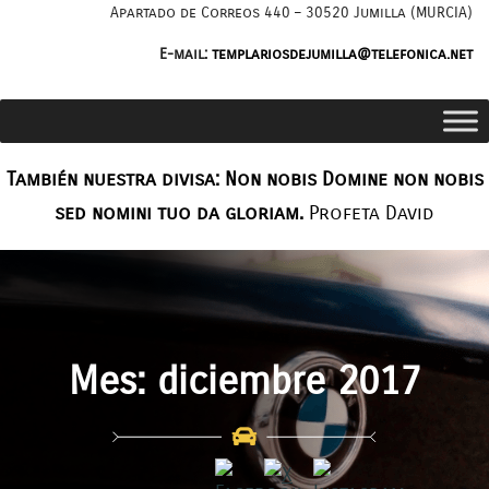
Saltar
Apartado de Correos 440 – 30520 Jumilla (MURCIA)
al
E-mail:
templariosdejumilla@telefonica.net
contenido
También nuestra divisa: Non nobis Domine non nobis
sed nomini tuo da gloriam.
Profeta David
Mes:
diciembre 2017