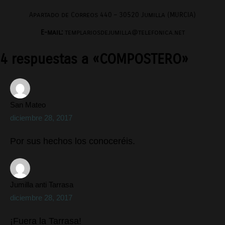
Apartado de Correos 440 – 30520 Jumilla (MURCIA)
E-mail:
templariosdejumilla@telefonica.net
4 respuestas a «COMPOSTERO»
San Mateo
diciembre 28, 2017
Por sus hechos los conoceréis.
Jumilla anti Tarrasa
diciembre 28, 2017
¡Fuera la Tarrasa!