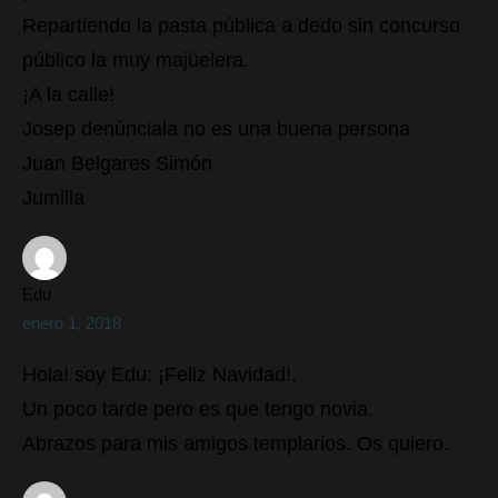
Repartiendo la pasta pública a dedo sin concurso
público la muy majüelera.
¡A la calle!
Josep denúnciala no es una buena persona
Juan Belgares Simón
Jumilla
Edu
enero 1, 2018
Hola! soy Edu: ¡Feliz Navidad!.
Un poco tarde pero es que tengo novia.
Abrazos para mis amigos templarios. Os quiero.