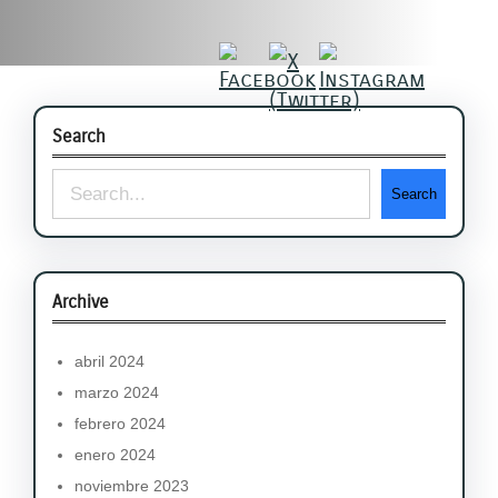
Search
S
Search
e
a
r
Archive
c
abril 2024
h
marzo 2024
febrero 2024
enero 2024
noviembre 2023