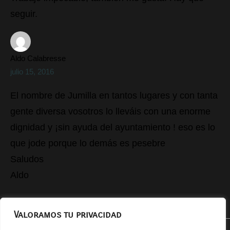
seguir.
Aldo Calabresse
julio 15, 2016
El nombre de Jumilla en tantos lugares y con tanta
gente diversa vosotros lo lleváis con una enorme
dignidad y ¡sin ayuda del ayuntamiento ! eso es lo
que jode porque lo demás es pesebre
Saludos
Aldo
Valoramos tu privacidad