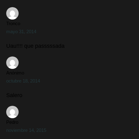
Tronco
mayo 31, 2014
Uau!!!! que passsssada
Anónimo
octubre 18, 2014
Salero
Pedro
noviembre 14, 2015