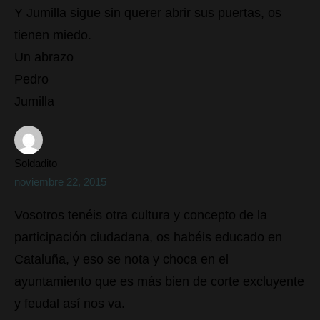
Y Jumilla sigue sin querer abrir sus puertas, os
tienen miedo.
Un abrazo
Pedro
Jumilla
Soldadito
noviembre 22, 2015
Vosotros tenéis otra cultura y concepto de la
participación ciudadana, os habéis educado en
Cataluña, y eso se nota y choca en el
ayuntamiento que es más bien de corte excluyente
y feudal así nos va.