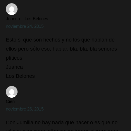
Juanca – Los Belones
noviembre 24, 2015
Esto si que son hechos y no los que hablan de
ellos pero sólo eso, hablar, bla, bla, bla señores
plíticos
Juanca
Los Belones
Cien
noviembre 26, 2015
Con Jumilla no hay nada que hacer o es que no