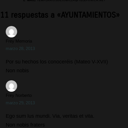
11 respuestas a «AYUNTAMIENTOS»
Frey Memoria
marzo 28, 2013
Por su hechos los conoceréis (Mateo V-XVII)
Non nobis
Frey Norberto
marzo 29, 2013
Ego sum lus mundi. Via, veritas et vita.
Non nobis fraters