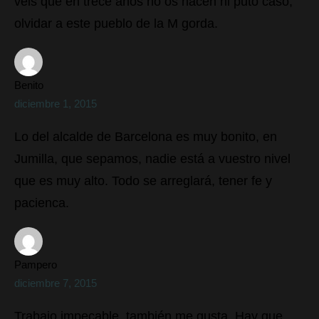
véis que en trece años no os hacen ni puto caso,
olvidar a este pueblo de la M gorda.
Benito
diciembre 1, 2015
Lo del alcalde de Barcelona es muy bonito, en
Jumilla, que sepamos, nadie está a vuestro nivel
que es muy alto. Todo se arreglará, tener fe y
pacienca.
Pampero
diciembre 7, 2015
Trabajo impecable, también me gusta. Hay que