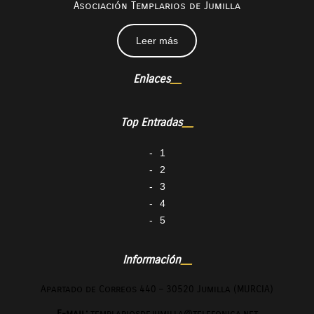
Asociación Templarios de Jumilla
Leer más
Enlaces
Top Entradas
1
2
3
4
5
Información
Apartado de Correos 440 – 30520 Jumilla (MURCIA)
E-mail:
templariosdejumilla@telefonica.net