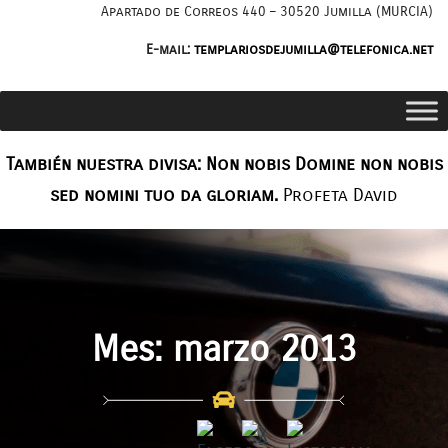
Saltar
Apartado de Correos 440 – 30520 Jumilla (MURCIA)
al
E-mail:
templariosdejumilla@telefonica.net
contenido
También nuestra divisa: Non nobis Domine non nobis
sed nomini tuo da gloriam.
Profeta David
Mes:
marzo 2013