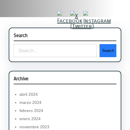
Search
S
Search
e
a
r
Archive
c
abril 2024
h
marzo 2024
febrero 2024
enero 2024
noviembre 2023