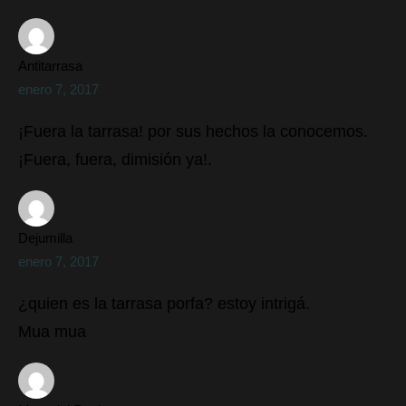
Antitarrasa
enero 7, 2017
¡Fuera la tarrasa! por sus hechos la conocemos.
¡Fuera, fuera, dimisión ya!.
Dejumilla
enero 7, 2017
¿quien es la tarrasa porfa? estoy intrigá.
Mua mua