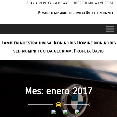
Saltar
Apartado de Correos 440 – 30520 Jumilla (MURCIA)
al
E-mail:
templariosdejumilla@telefonica.net
contenido
También nuestra divisa: Non nobis Domine non nobis
sed nomini tuo da gloriam.
Profeta David
Mes:
enero 2017