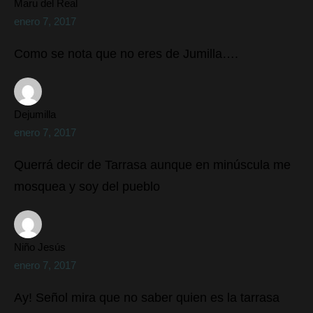
Maru del Real
enero 7, 2017
Como se nota que no eres de Jumilla….
Dejumilla
enero 7, 2017
Querrá decir de Tarrasa aunque en minúscula me
mosquea y soy del pueblo
Niño Jesús
enero 7, 2017
Ay! Señol mira que no saber quien es la tarrasa