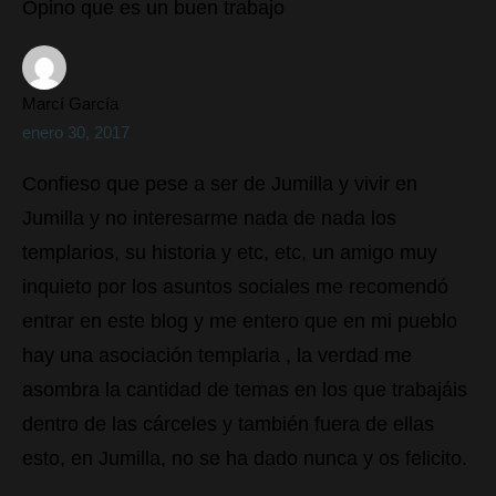
Opino que es un buen trabajo
Marcí García
enero 30, 2017
Confieso que pese a ser de Jumilla y vivir en
Jumilla y no interesarme nada de nada los
templarios, su historia y etc, etc, un amigo muy
inquieto por los asuntos sociales me recomendó
entrar en este blog y me entero que en mi pueblo
hay una asociación templaria , la verdad me
asombra la cantidad de temas en los que trabajáis
dentro de las cárceles y también fuera de ellas
esto, en Jumilla, no se ha dado nunca y os felicito.