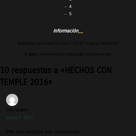
4
5
Información
Apartado de Correos 440 – 30520 Jumilla (MURCIA)
E-mail:
templariosdejumilla@telefonica.net
10 respuestas a «HECHOS CON
TEMPLE 2016»
San Mateo
enero 7, 2017
Por sus hechos los conoceréis