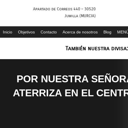
Saltar
Apartado de Correos 440 – 30520
al
Jumilla (MURCIA)
contenido
Inicio
Objetivos
Contacto
Acerca de nosotros
Blog
MENÚ
También nuestra divisa
POR NUESTRA SEÑORA
ATERRIZA EN EL CENT