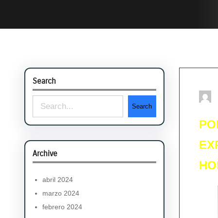
Search
S
Search
e
PO
a
EX
r
Archive
HO
c
abril 2024
h
marzo 2024
febrero 2024