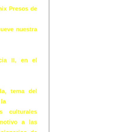
nix Presos de
mueve nuestra
ia II, en el
la, tema del
 la
 culturales
motivo a las