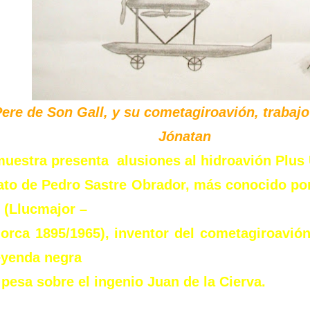
ere de Son Gall, y su cometagiroavión, trabajo
Jónatan
uestra presenta alusiones al hidroavión Plus U
rato de Pedro Sastre Obrador, más conocido po
 (Llucmajor –
orca 1895/1965), inventor del cometagiroavió
eyenda negra
pesa sobre el ingenio Juan de la Cierva.