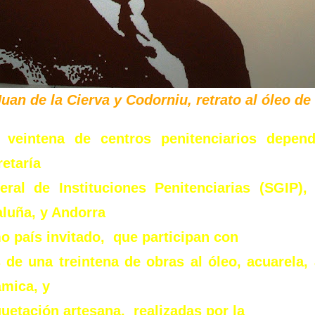
Juan de la Cierva y Codorniu, retrato al óleo d
 veintena de centros penitenciarios depend
etaría
eral de Instituciones Penitenciarias (SGIP)
aluña, y Andorra
o país invitado, que participan con
de una treintena de obras al óleo, acuarela, a
ámica, y
uetación artesana, realizadas por la