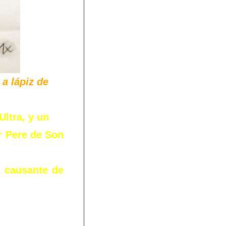
 a lápiz de
ltra, y un
r Pere de Son
n causante de