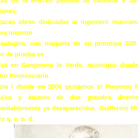
stas de la Merced patrona de cautivos y fun
iones.
tacan obras dedicadas al ingeniero murcian
va inventor
 autogiro, una maqueta de su prototipo C30
lo de prueba se
lizó en Sangonera la Verde, municipio donde
ro Penitenciario
cia I donde en 2006 gestamos el Proyecto 
ulso y ánimos de dos grandes direct
entablemente ya desaparecidos. Guillermo Mi
n q. e. p. d.