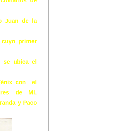
cionarios de
o Juan de la
 cuyo primer
 se ubica el
Fénix con el
ores de MI,
randa y Paco