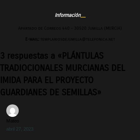
Información
Apartado de Correos 440 – 30520 Jumilla (MURCIA)
E-mail:
templariosdejumilla@telefonica.net
3 respuestas a «PLÁNTULAS
TRADIOCIONALES MURCIANAS DEL
IMIDA PARA EL PROYECTO
GUARDIANES DE SEMILLAS»
Mateo
abril 27, 2023