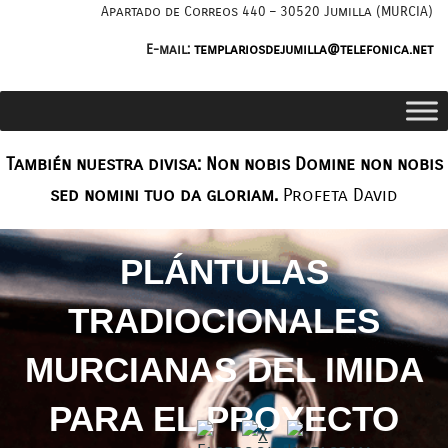
Saltar
Apartado de Correos 440 – 30520 Jumilla (MURCIA)
al
E-mail:
templariosdejumilla@telefonica.net
contenido
También nuestra divisa: Non nobis Domine non nobis
sed nomini tuo da gloriam.
Profeta David
PLÁNTULAS
TRADIOCIONALES
MURCIANAS DEL IMIDA
PARA EL PROYECTO