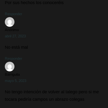
Por sus hechos los conoceréis
Responder
Anónimo
abril 27, 2023
No está mal
Responder
Barriguita
mayo 5, 2023
No tengo intención de volver al talego pero si me
tocara pediría campos un abrazo colegas