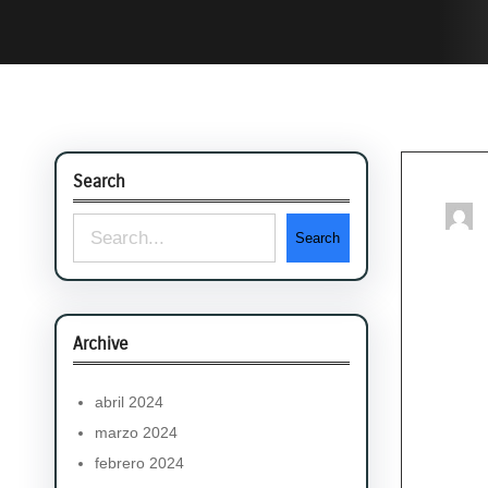
Search
S
Search
e
a
r
Archive
c
abril 2024
h
marzo 2024
febrero 2024