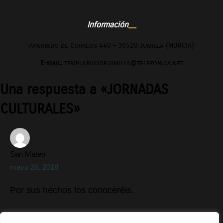
Información
Apartado de Correos 440 – 30520 Jumilla (MURCIA)
E-mail:
templariosdejumilla@telefonica.net
Una respuesta a «JORNADAS
CULTURALES»
San Mateo
mayo 26, 2018
Por sus hechos los conoceréis.