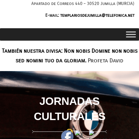
Saltar
Apartado de Correos 440 – 30520 Jumilla (MURCIA)
al
E-mail:
templariosdejumilla@telefonica.net
contenido
También nuestra divisa: Non nobis Domine non nobis
sed nomini tuo da gloriam.
Profeta David
JORNADAS
CULTURALES