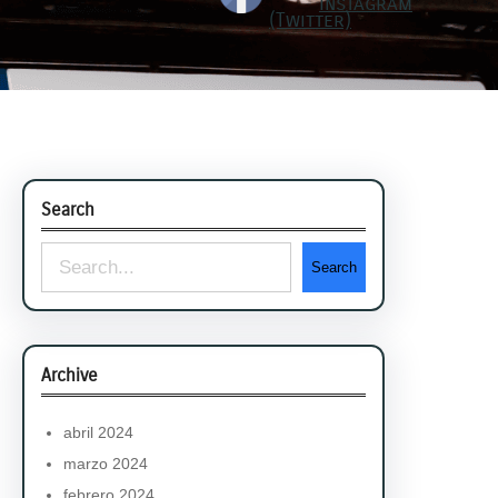
Search
S
Search
e
a
r
Archive
c
h
abril 2024
marzo 2024
febrero 2024