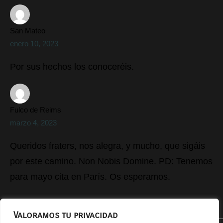
San Mateo
enero 10, 2023
Por sus hechos los conoceréis.
Fulco de Reims
marzo 4, 2023
Queridos fraters, nos alegra, y mucho, que sigáis
por este camino. Non Nobis Domine. PD: Tenemos
para mayo cita en París. Os esperamos.
Valoramos tu privacidad