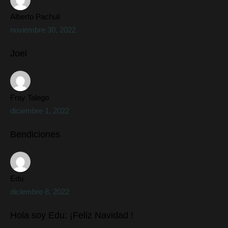
Alberto Pachuli
noviembre 30, 2022
Joel
Fray Talego
diciembre 1, 2022
Bendiciones
Edu
diciembre 8, 2022
Hola soy Edu: ¡Feliz Navidad !