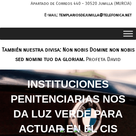
Saltar
Apartado de Correos 440 – 30520 Jumilla (MURCIA)
al
E-mail:
templariosdejumilla@telefonica.net
contenido
También nuestra divisa: Non nobis Domine non nobis
sed nomini tuo da gloriam.
Profeta David
INSTITUCIONES
PENITENCIARIAS NOS
DA LUZ VERDE PARA
ACTUAR EN EL CIS