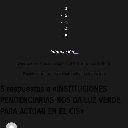
1
2
3
4
5
Información
Apartado de Correos 440 – 30520 Jumilla (MURCIA)
E-mail:
templariosdejumilla@telefonica.net
5 respuestas a «INSTITUCIONES
PENITENCIARIAS NOS DA LUZ VERDE
PARA ACTUAR EN EL CIS»