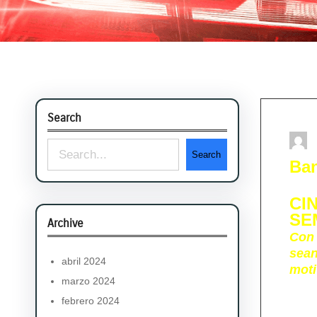
Search
S
Search
Ban
e
a
CI
SE
r
Archive
Con 
c
sean
abril 2024
moti
h
marzo 2024
febrero 2024