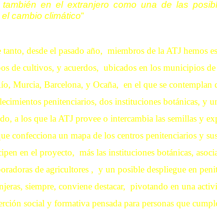
 también en el extranjero como una de las posibl
 el cambio climático
”
e tanto, desde el pasado año, miembros de la ATJ hemos es
os de cultivos, y acuerdos, ubicados en los municipios d
Río, Murcia, Barcelona, y Ocaña, en el que se contemplan 
lecimientos penitenciarios, dos instituciones botánicas, y u
do, a los que la ATJ provee o intercambia las semillas y exp
ue confecciona un mapa de los centros penitenciarios y su
cipen en el proyecto, más las instituciones botánicas, asoci
oradoras de agricultores , y un posible despliegue en penit
njeras, siempre, conviene destacar, pivotando en una acti
serción social y formativa pensada para personas que cump