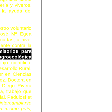
ería y viveros,
 la ayuda del
stro voluntario
 José Mª Egea
cadas, a nivel
iente contra la
misorios para
 agroecológica
jo científico,
sarrollo Rural,
r en Ciencias
ez. Doctora en
 Diego Rivera
a, trabajo que
al. Padulosi et
intercambiarse
un mismo país,