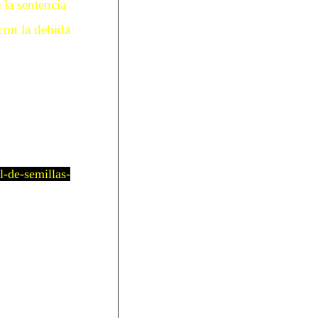
 la sentencia
 con la debida
-de-semillas-