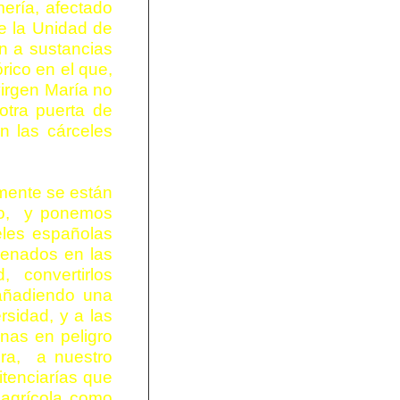
mería, afectado
e la Unidad de
n a sustancias
rico en el que,
irgen María no
otra puerta de
n las cárceles
mente se están
co,
y ponemos
eles españolas
penados en las
ad,
convertirlos
 añadiendo una
ersidad, y a las
nas en peligro
ra,
a nuestro
tenciarías que
 agrícola como