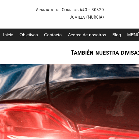
Saltar
Apartado de Correos 440 – 30520
al
Jumilla (MURCIA)
contenido
Inicio
Objetivos
Contacto
Acerca de nosotros
Blog
MENÚ
También nuestra divisa