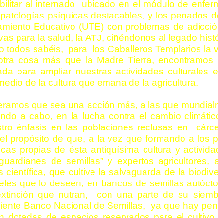
bilitar al internado ubicado en el módulo de enfer
patologías psíquicas destacables, y los penados d
amiento Educativo (UTE) con problemas de adicció
vas para la salud, la ATJ, ciñéndonos al legado histó
 todos sabéis, para los Caballeros Templarios la v
otra cosa más que la Madre Tierra, encontramos 
ada para ampliar nuestras actividades culturales e
medio de la cultura que emana de la agricultura.
era
mos que sea una acción más, a las que mundial
ando a cabo, en la lucha contra el cambio climáti
tro énfasis
en las poblaciones reclusas en
cárc
el propósito de que, a la vez que formando a los 
icas propias de ésta antiquísima cultura y activid
guardianes de semillas” y expertos agricultores,
s científica, que cultive la salvaguarda de la biodiv
eles que lo deseen, en bancos de semillas autócto
xtinción que nutran,
con una parte de su siemb
piente Banco Nacional de Semillas,
ya que hay peni
n dotadas de espacios reservados para el cultivo