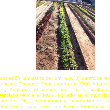
sociación Templarios de Jumilla (ATJ), dentro de n
tenciario Proyecto Fénix creado en 2006, además
s y Artesanía, el pasado año, al ser invitada 
tenciario Murcia II (MUII), ubicado en el municip
pos del Río, a sumarnos a la iniciativa de la 
ablecimiento para crear un huerto terapéutico 