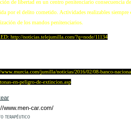
ción de libertad en un centro penitenciario consecuencia de
ida por el delito cometido. Actividades realizables siempre
ización de los mandos penitenciarios.
D: http://noticias.telejumilla.com/?q=node/11134
//www.murcia.com/jumilla/noticias/2016/02/08-banco-nacional
tonas-en-peligro-de-extincion.asp
tear
://www.men-car.com/
TO TERAPÉUTICO