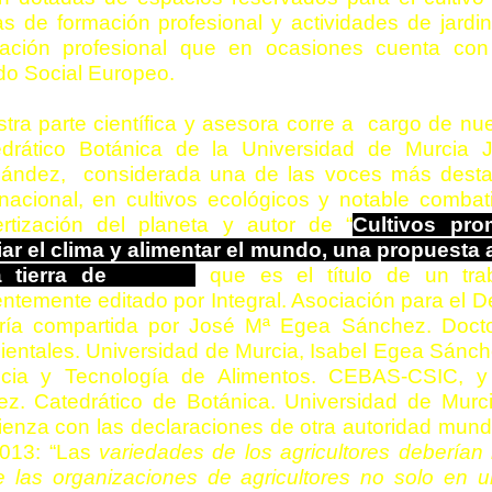
s de formación profesional y actividades de jardin
mación profesional que en ocasiones cuenta con
o Social Europeo.
tra parte científica y asesora corre a cargo de nue
edrático Botánica de la Universidad de Murcia
nández,
considerada una de las voces más desta
rnacional, en cultivos ecológicos y notable combat
rtización del planeta y autor de
“
Cultivos pro
iar el clima y alimentar el mundo, una propuesta
 tierra de
íberos”
que es el título de un traba
entemente editado por Integral. Asociación para el De
ría compartida por José Mª Egea Sánchez. Docto
entales. Universidad de Murcia, Isabel Egea Sánch
ncia y Tecnología de Alimentos. CEBAS-CSIC, y
z. Catedrático de Botánica. Universidad de Murci
enza con las declaraciones de otra autoridad mundi
2013: “Las
variedades de los agricultores deberían 
e las organizaciones de agricultores no solo en 