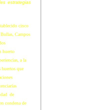
es estrategias
tablecido cinco
e Bullas, Campos
dos
n huerto
eriencias, a la
s huertos que
aciones
enciarías
vidad de
len condena de