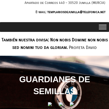
Saltar
Apartado de Correos 440 – 30520 Jumilla (MURCIA)
al
E-mail:
templariosdejumilla@telefonica.net
contenido
También nuestra divisa: Non nobis Domine non nobis
sed nomini tuo da gloriam.
Profeta David
GUARDIANES DE
SEMILLAS