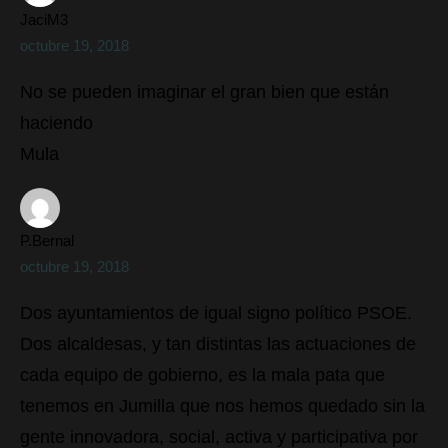
JaciM3
octubre 19, 2018
No se pueden imaginar el gran bien que están
haciendo
Mula
P.Bernal
octubre 19, 2018
Dos ayuntamientos de igual signo político PSOE.
Dos alcaldesas, y tan distintas las actuaciones de
cada equipo de gobierno, es la mala pata que
tenemos en Jumilla que nos hemos quedado sin la
gente innovadora, social, activa y participativa por