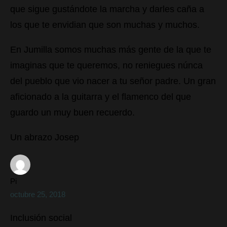
que sigue gustándote la marcha y darles caña a
los que te envidian que son muchas y muchos.
En Jumilla somos muchas más gente de la que te
imaginas que te queremos, no reniegues núnca
del pueblo que vio nacer a tu señor padre. Un gran
aficionado a la guitarra y el flamenco del que
guardo un muy buen recuerdo.
Un abrazo Josep
Pi
octubre 25, 2018
Inclusión social