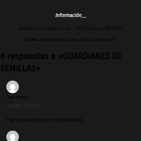
Información
Apartado de Correos 440 – 30520 Jumilla (MURCIA)
E-mail:
templariosdejumilla@telefonica.net
6 respuestas a «GUARDIANES DE
SEMILLAS»
San Mateo
octubre 19, 2018
Por sus hechos los conoceréis.