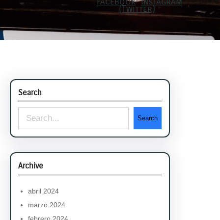
Search
S
Search
e
a
r
Archive
c
h
abril 2024
marzo 2024
febrero 2024