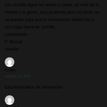
eso Jumilla sigue sin atraer a nadie, es más de lo
mismo y la gente, muy prudente pero no tonta, se
va porque para que te reconozcan debes irte a
otro lugar fuera de Jumilla.
Lamentable
P. Bernal
Jumilla
Amalia
octubre 20, 2018
Excelente labor de reinserción