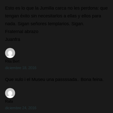
Esto es lo que la Jumilla carca no les perdona: que
tengan éxito sin necesitarlos a ellas y ellos para
nada. Sigan señores templarios. Sigan.
Fraternal abrazo
Juanfra
Rita Bert
diciembre 18, 2016
Que xulo i el Museu una passssada.. Bona feina.
Rafa
diciembre 24, 2016