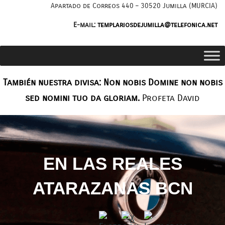
Saltar
Apartado de Correos 440 – 30520 Jumilla (MURCIA)
al
E-mail:
templariosdejumilla@telefonica.net
contenido
También nuestra divisa: Non nobis Domine non nobis
sed nomini tuo da gloriam.
Profeta David
EN LAS REALES
ATARAZANAS BCN