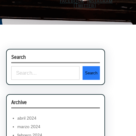
Search
S
Search
e
a
r
Archive
c
h
abril 2024
marzo 2024
febrero 2024