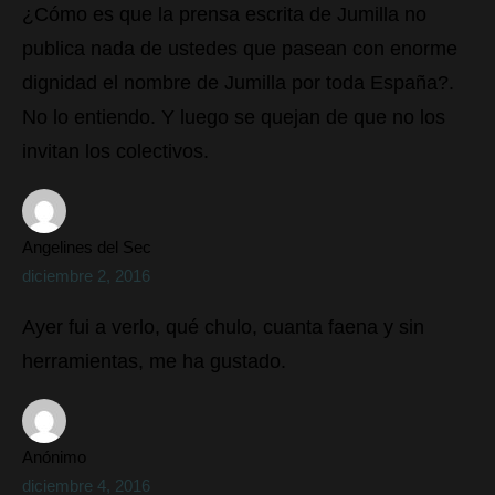
¿Cómo es que la prensa escrita de Jumilla no
publica nada de ustedes que pasean con enorme
dignidad el nombre de Jumilla por toda España?.
No lo entiendo. Y luego se quejan de que no los
invitan los colectivos.
Angelines del Sec
diciembre 2, 2016
Ayer fui a verlo, qué chulo, cuanta faena y sin
herramientas, me ha gustado.
Anónimo
diciembre 4, 2016