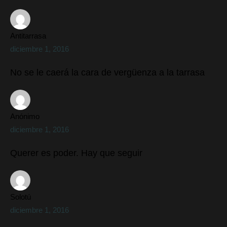
Antitarrasa
diciembre 1, 2016
No se le caerá la cara de vergüenza a la tarrasa
Anónimo
diciembre 1, 2016
Querer es poder. Hay que seguir
Solotú
diciembre 1, 2016