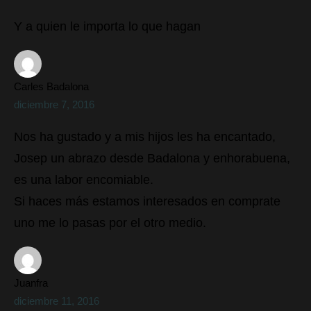
Y a quien le importa lo que hagan
Carles Badalona
diciembre 7, 2016
Nos ha gustado y a mis hijos les ha encantado,
Josep un abrazo desde Badalona y enhorabuena,
es una labor encomiable.
Si haces más estamos interesados en comprate
uno me lo pasas por el otro medio.
Juanfra
diciembre 11, 2016