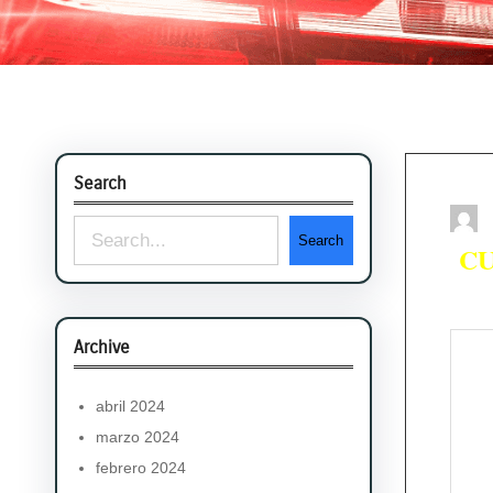
Search
S
Search
CU
e
a
r
Archive
c
abril 2024
h
marzo 2024
febrero 2024