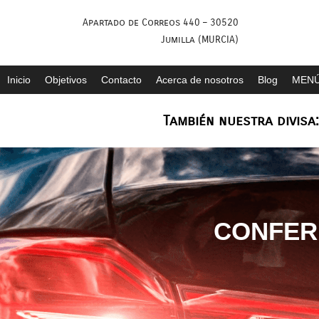
Saltar
Apartado de Correos 440 – 30520
al
Jumilla (MURCIA)
contenido
Inicio
Objetivos
Contacto
Acerca de nosotros
Blog
MENÚ
También nuestra divisa
CONFER