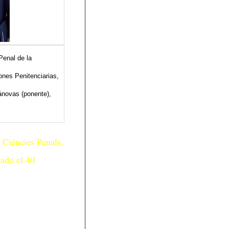
Penal de la
ones Penitenciarias,
ánovas (ponente),
i Ciéncies Penals,
rado el 40