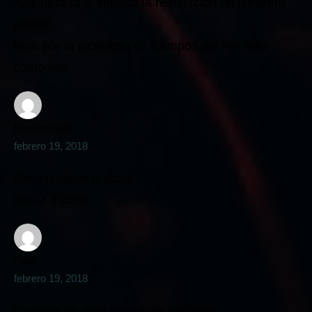
A la Tarrasa le importa la reinserción un pimiento
roñoso.
Bien por la alcaldesa de Campos del Rio más
como ella
Reciensalido
febrero 19, 2018
Recien salido gracias
Perez Yéchar
Fede
febrero 19, 2018
Campos un gran equipo de gobierno