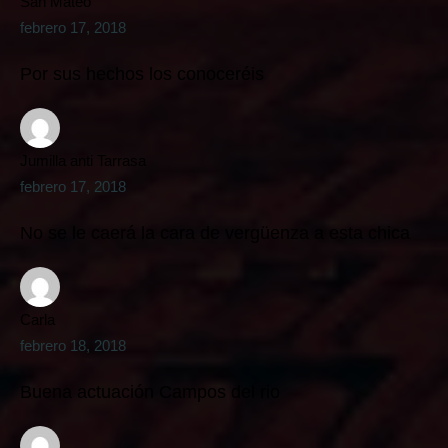
San Mateo
febrero 17, 2018
Por sus hechos los conoceréis
Jumilla anti Tarrasa
febrero 17, 2018
No se le caerá la cara de vergüenza a esta chica
Carla
febrero 18, 2018
Buena actuación Campos del rio