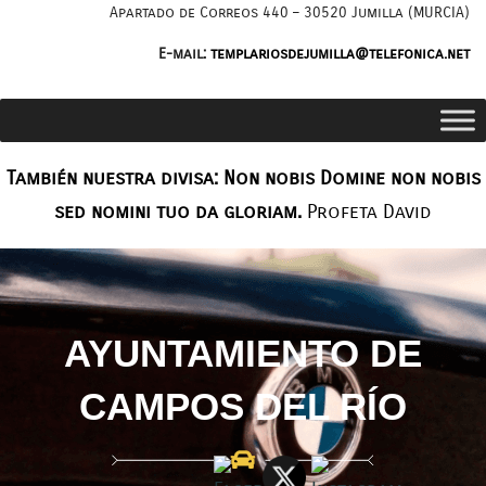
Saltar
Apartado de Correos 440 – 30520 Jumilla (MURCIA)
al
E-mail:
templariosdejumilla@telefonica.net
contenido
También nuestra divisa: Non nobis Domine non nobis
sed nomini tuo da gloriam.
Profeta David
AYUNTAMIENTO DE
CAMPOS DEL RÍO