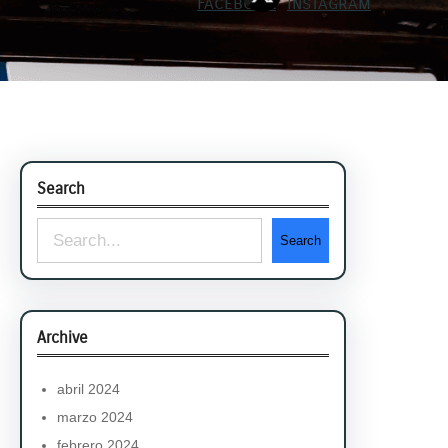
Search
S
Search
e
a
r
Archive
c
h
abril 2024
marzo 2024
febrero 2024