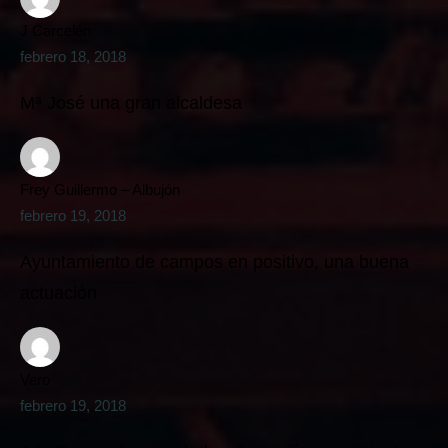
J Carcelén
febrero 18, 2018
Mª José una gran alcaldesa
Frey Guillermo – Albujón
febrero 19, 2018
Ayuntamiento de campos en positivo, una buena
actuación
Vero
febrero 19, 2018