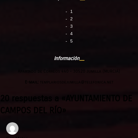
1
2
3
4
5
Información
Apartado de Correos 440 – 30520 Jumilla (MURCIA)
E-mail:
templariosdejumilla@telefonica.net
20 respuestas a «AYUNTAMIENTO DE
CAMPOS DEL RÍO»