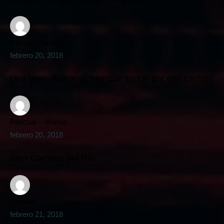
Paco de Campos
febrero 20, 2018
Una gran alcaldesa hay que seguir por ese camino
Pascual – Murcia
febrero 20, 2018
Bien Campos del Río
Joselito
febrero 21, 2018