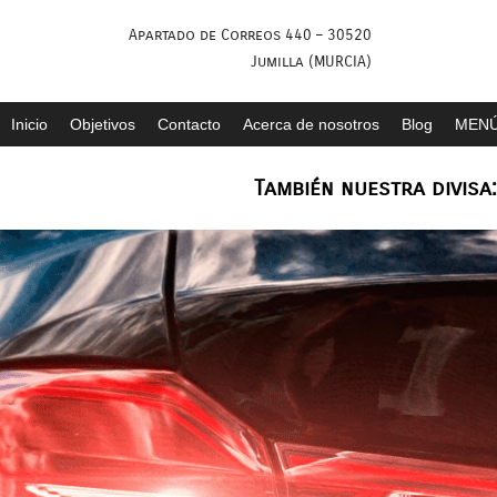
Saltar
Apartado de Correos 440 – 30520
al
Jumilla (MURCIA)
contenido
Inicio
Objetivos
Contacto
Acerca de nosotros
Blog
MENÚ
También nuestra divisa