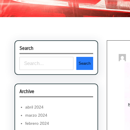
Search
S
Search
e
a
r
Archive
c
abril 2024
h
marzo 2024
febrero 2024