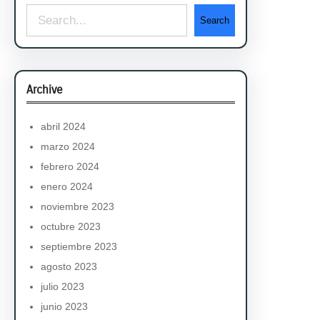
S
Search
e
a
r
Archive
c
h
abril 2024
marzo 2024
febrero 2024
enero 2024
noviembre 2023
octubre 2023
septiembre 2023
agosto 2023
julio 2023
junio 2023