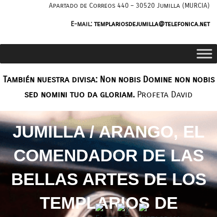
Saltar
Apartado de Correos 440 – 30520 Jumilla (MURCIA)
al
E-mail:
templariosdejumilla@telefonica.net
contenido
También nuestra divisa: Non nobis Domine non nobis
sed nomini tuo da gloriam.
Profeta David
JUMILLA / ARANGO, EL
COMENDADOR DE LAS
BELLAS ARTES DE LOS
TEMPLARIOS DE