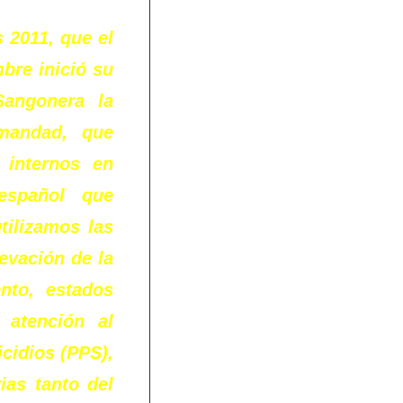
s 2011, que el
bre inició su
Sangonera la
mandad, que
 internos en
 español que
tilizamos las
levación de la
nto, estados
 atención al
cidios (PPS),
ias tanto del