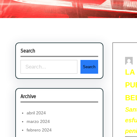
Search
S
Search
LA
e
PU
a
r
Archive
BE
c
San
abril 2024
h
esf
marzo 2024
febrero 2024
peni