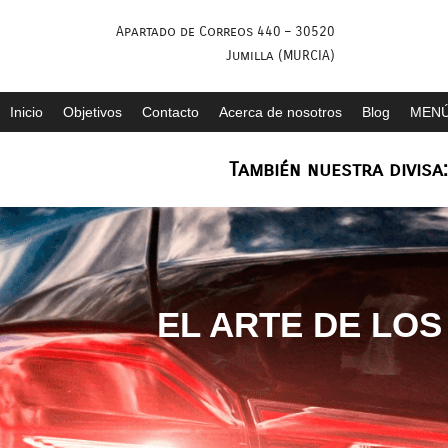
Saltar
Apartado de Correos 440 – 30520
al
Jumilla (MURCIA)
contenido
Inicio
Objetivos
Contacto
Acerca de nosotros
Blog
MENÚ
También nuestra divisa
EL ARTE DE LOS