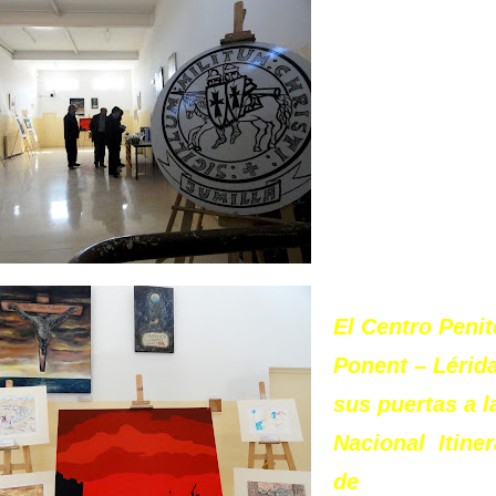
El Centro Penit
Ponent – Lérida
sus puertas a l
Nacional Itine
de